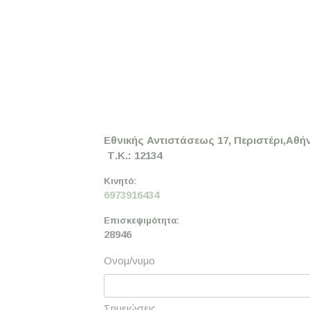
Εθνικής Αντιστάσεως 17, Περιστέρι,
Αθή
Τ.Κ.: 12134
Κινητό:
6973916434
Επισκεψιμότητα:
28946
Ονομ/νυμο
Σημειώσεις