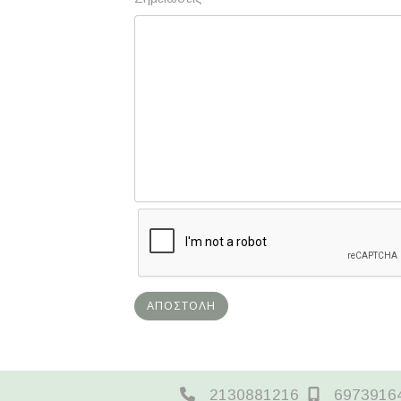
ΑΠΟΣΤΟΛΉ
2130881216
6973916